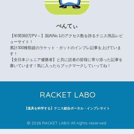
ぺんてぃ
【年間360万PV～】国内No.1のアクセス数を誇るテニス用品レビ
ューサイト！
累計300種類超のラケット・ガットのインプレ記事を上げていま
す！
【全日本ジュニア優勝者】と共に読者の皆様に寄り添った記事を
書いています！気に入ったらブックマークしていってね！
RACKET LABO
【道具を科学する】テニス総合ポータル・インプレサイト
© 2026 RACKET LABO All rights reserved.